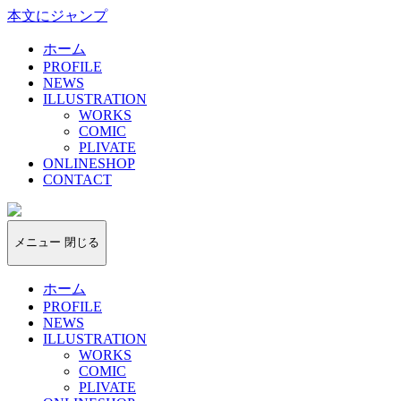
本文にジャンプ
ホーム
PROFILE
NEWS
ILLUSTRATION
WORKS
COMIC
PLIVATE
ONLINESHOP
CONTACT
kotoyado
メニュー
閉じる
ホーム
PROFILE
NEWS
ILLUSTRATION
WORKS
COMIC
PLIVATE